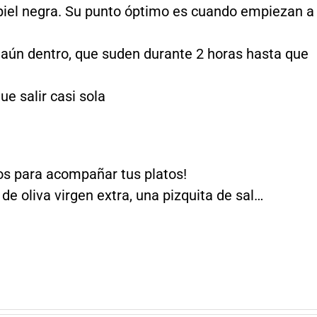
a piel negra. Su punto óptimo es cuando empiezan a
s aún dentro, que suden durante 2 horas hasta que
ue salir casi sola
os para acompañar tus platos!
de oliva virgen extra, una pizquita de sal…
Propiedades
Propiedades
y beneficios
Curiosidades
y beneficios